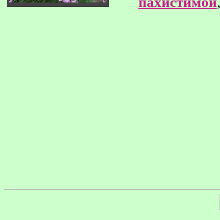
пахистимой