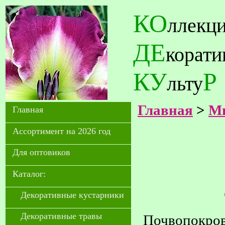
КО
ллекц
ДЕ
корат
КУ
Р
льту
Главная
>
Мн
Главная
Ассортимент на 2026 год
Для оптовиков
Каталог:
Декоративные кустарники
Декоративные травы
Почвопокров