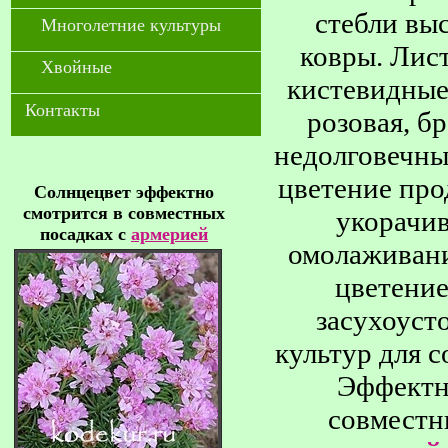
стебли вы
Многолетние культуры
ковры. Лист
Хвойные
кистевидные 
Контакты
розовая, б
недолговечны
цветение про
Солнцецвет эффектно
смотрится в совместных
укорачив
посадках с
армерией
омолаживани
цветение
засухоуст
культур для 
Эффектн
совместн