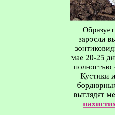
Образует
заросли в
зонтиковид
мае 20-25 д
полностью з
Кустики и
бордюрных
выглядят м
пахисти