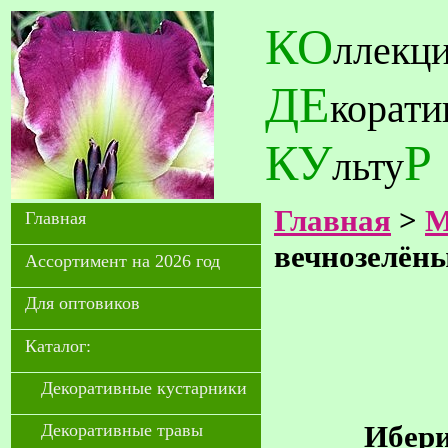
КО
ллекц
ДЕ
корат
КУ
Р
льту
Главная
>
М
Главная
вечнозелён
Ассортимент на 2026 год
Для оптовиков
Каталог:
Декоративные кустарники
Ибери
Декоративные травы