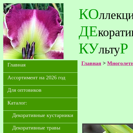
КО
ллекц
ДЕ
корат
КУ
Р
льту
Главная
>
Многолетн
Главная
Ассортимент на 2026 год
Для оптовиков
Каталог:
Декоративные кустарники
Декоративные травы