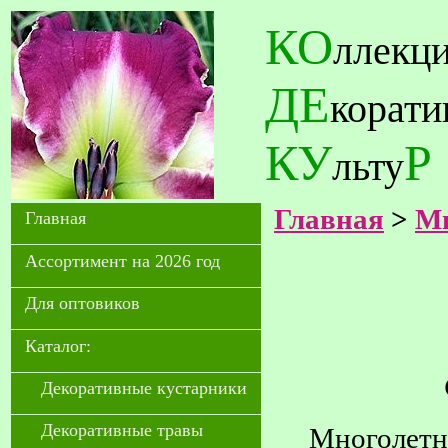
КО
ллекц
ДЕ
корат
КУ
Р
льту
Главная
>
Мн
Главная
Ассортимент на 2026 год
Для оптовиков
Каталог:
Декоративные кустарники
Декоративные травы
Многолетне