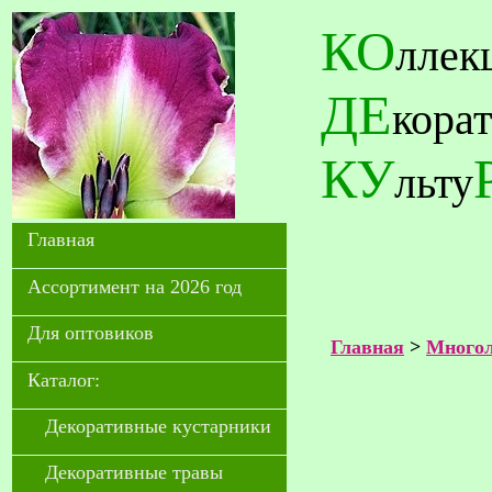
КО
ллек
ДЕ
кора
КУ
льту
Главная
Ассортимент на 2026 год
Для оптовиков
Главная
>
Многол
Каталог:
Декоративные кустарники
Декоративные травы