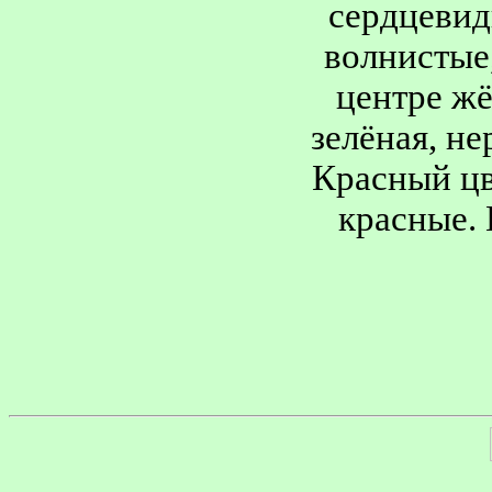
сердцевид
волнистые,
центре жё
зелёная, н
Красный цв
красные. 