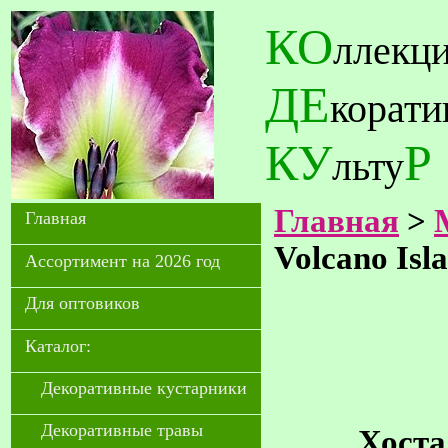
КО
ллекц
ДЕ
корат
КУ
Р
льту
Главная
>
Главная
Volcano Isl
Ассортимент на 2026 год
Для оптовиков
Каталог:
Декоративные кустарники
Декоративные травы
Хоста 