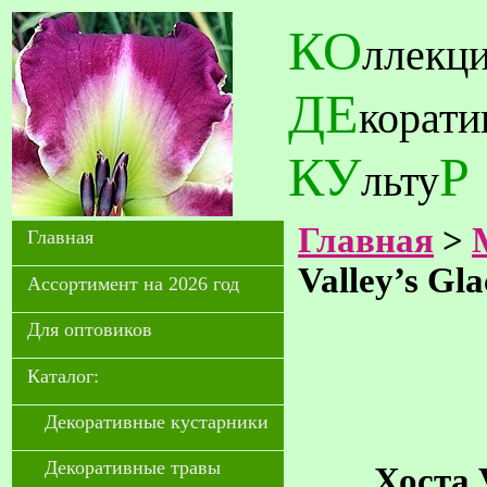
КО
ллекц
ДЕ
корат
КУ
Р
льту
Главная
>
Главная
Valley’s Gla
Ассортимент на 2026 год
Для оптовиков
Каталог:
Декоративные кустарники
Декоративные травы
Хоста V