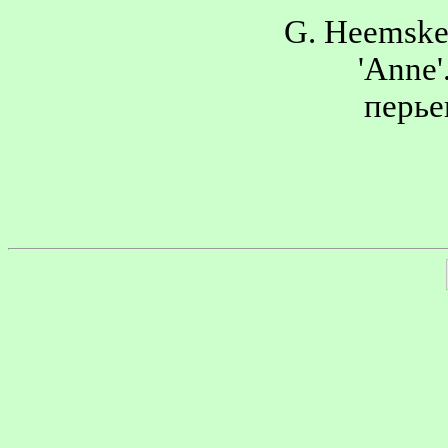
G. Heemske
'Anne'
перье