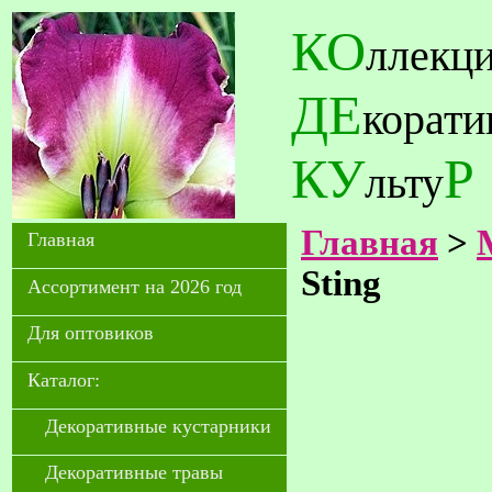
КО
ллекц
ДЕ
корат
КУ
Р
льту
Главная
>
Главная
Sting
Ассортимент на 2026 год
Для оптовиков
Каталог:
Декоративные кустарники
Декоративные травы