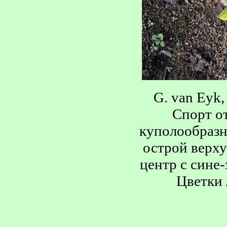
G. van Eyk,
Спорт от
куполообразн
острой верх
центр с сине
Цветки 