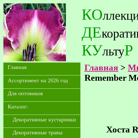
КО
ллекц
ДЕ
корат
КУ
Р
льту
Главная
>
Мн
Главная
Remember M
Ассортимент на 2026 год
Для оптовиков
Каталог:
Декоративные кустарники
Хоста 
Декоративные травы