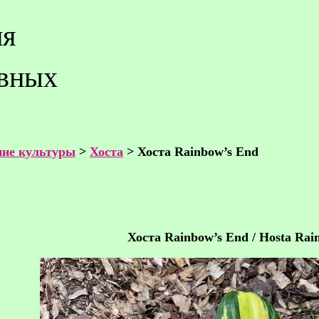
ия
ивных
ие культуры
>
Хоста
> Хоста Rainbow’s End
Хоста Rainbow’s End / Hosta Rai