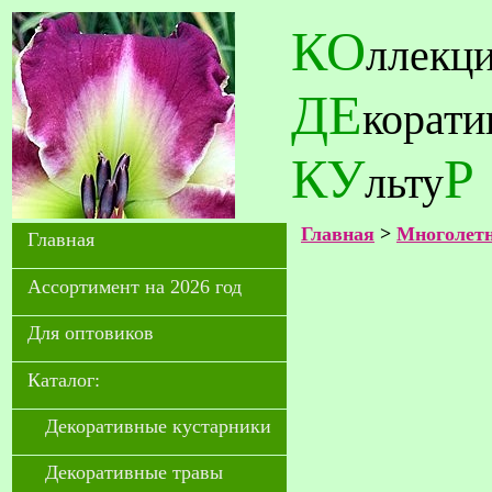
КО
ллекц
ДЕ
корат
КУ
Р
льту
Главная
>
Многолетн
Главная
Ассортимент на 2026 год
Для оптовиков
Каталог:
Декоративные кустарники
Декоративные травы