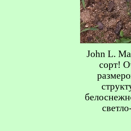
John L. Ma
сорт! О
размеро
структ
белоснежно
светло