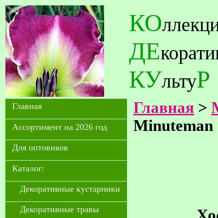
КО
ллекц
ДЕ
корат
КУ
Р
льту
Главная
>
Главная
Minuteman
Ассортимент на 2026 год
Для оптовиков
Каталог:
Декоративные кустарники
Декоративные травы
Хо