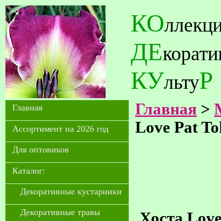
КО
ллекц
ДЕ
корат
КУ
Р
льту
Главная
>
Главная
Love Pat T
Ассортимент на 2026 год
Для оптовиков
Каталог:
Декоративные кустарники
Декоративные травы
Хоста Love