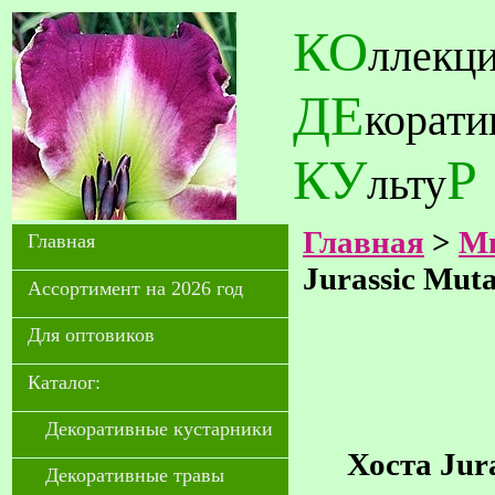
КО
ллекц
ДЕ
корат
КУ
Р
льту
Главная
>
Мн
Главная
Jurassic Mut
Ассортимент на 2026 год
Для оптовиков
Каталог:
Декоративные кустарники
Хоста Jura
Декоративные травы