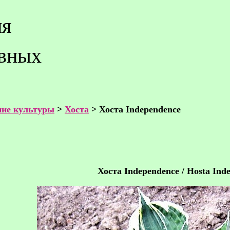
ия
ивных
ие культуры
>
Хоста
> Хоста Independence
Хоста Independence / Hosta Ind