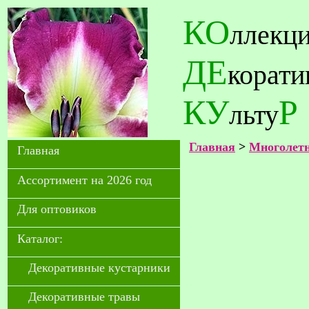
КО
ллекц
ДЕ
корат
КУ
Р
льту
Главная
>
Многолетн
Главная
Ассортимент на 2026 год
Для оптовиков
Каталог:
Декоративные кустарники
Декоративные травы