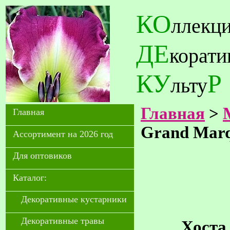
КО
ллекц
ДЕ
корат
КУ
Р
льту
Главная
>
Главная
Grand Mar
Ассортимент на 2026 год
Для оптовиков
Каталог:
Декоративные кустарники
Декоративные травы
Хоста