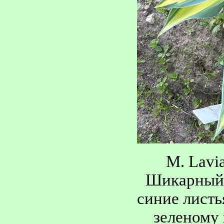
M. Lavi
Шикарный с
синие листь
зеленому 