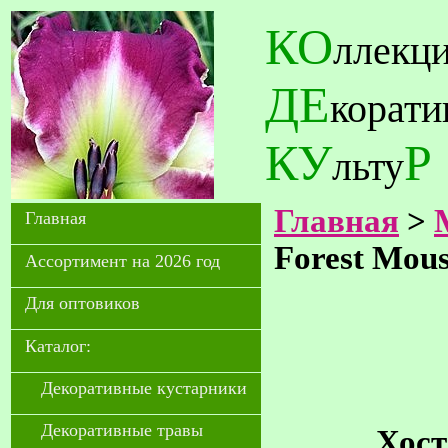
КО
ллекц
ДЕ
корат
КУ
Р
льту
Главная
>
Главная
Forest Mou
Ассортимент на 2026 год
Для оптовиков
Каталог:
Декоративные кустарники
Декоративные травы
Хост