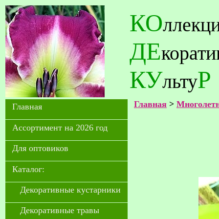
КО
ллекц
ДЕ
корат
КУ
Р
льту
Главная
>
Многолетн
Главная
Ассортимент на 2026 год
Для оптовиков
Каталог:
Декоративные кустарники
Декоративные травы