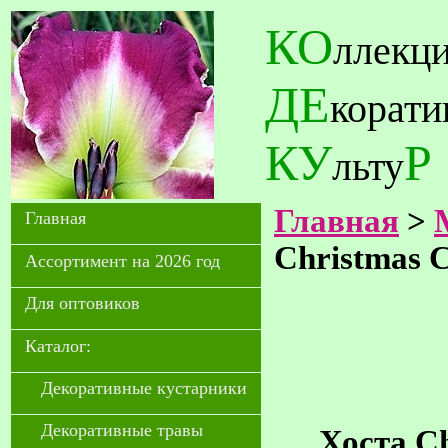
КО
ллекц
ДЕ
корат
КУ
Р
льту
Главная
>
Главная
Christmas 
Ассортимент на 2026 год
Для оптовиков
Каталог:
Декоративные кустарники
Декоративные травы
Хоста Ch