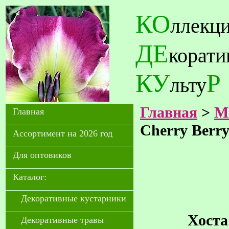
КО
ллекц
ДЕ
корат
КУ
Р
льту
Главная
>
М
Главная
Cherry Berr
Ассортимент на 2026 год
Для оптовиков
Каталог:
Декоративные кустарники
Хоста
Декоративные травы