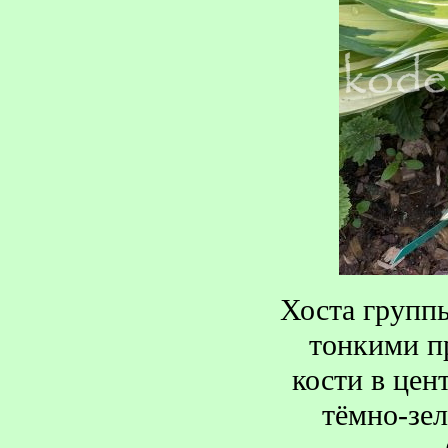
Хоста групп
тонкими п
кости в цен
тёмно-зе