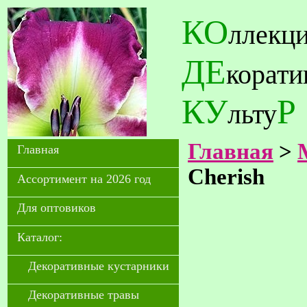
КО
ллекц
ДЕ
корат
КУ
Р
льту
Главная
>
Главная
Cherish
Ассортимент на 2026 год
Для оптовиков
Каталог:
Декоративные кустарники
Декоративные травы