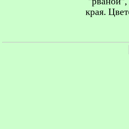
"рваной",
края. Цве