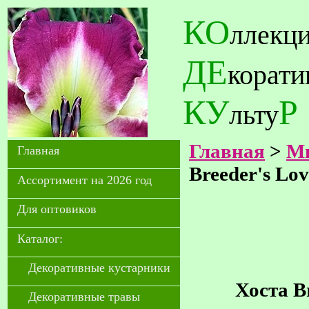
КО
ллекц
ДЕ
корат
КУ
Р
льту
Главная
>
Мн
Главная
Breeder's Lov
Ассортимент на 2026 год
Для оптовиков
Каталог:
Декоративные кустарники
Хоста Br
Декоративные травы