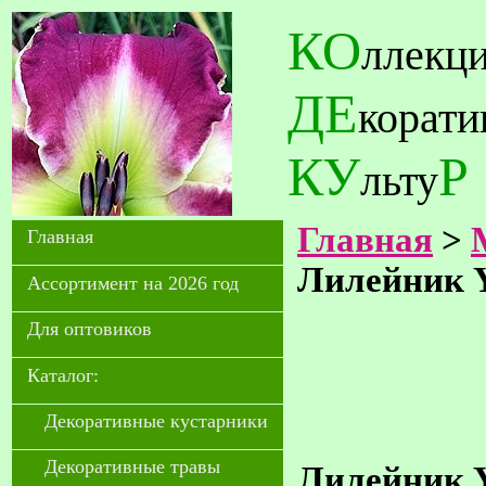
КО
ллекц
ДЕ
корат
КУ
Р
льту
Главная
>
Главная
Лилейник Y
Ассортимент на 2026 год
Для оптовиков
Каталог:
Декоративные кустарники
Декоративные травы
Лилейник Yo