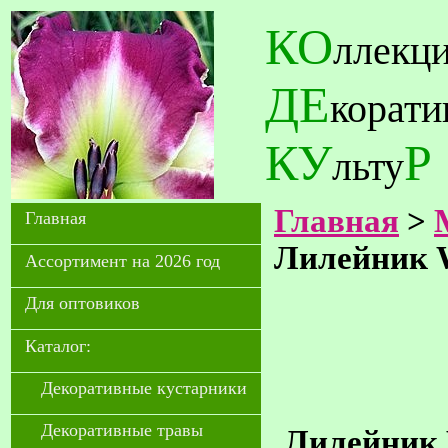
КО
ллекц
ДЕ
корат
КУ
Р
льту
Главная
>
Главная
Лилейник W
Ассортимент на 2026 год
Для оптовиков
Каталог:
Декоративные кустарники
Декоративные травы
Лилейник W