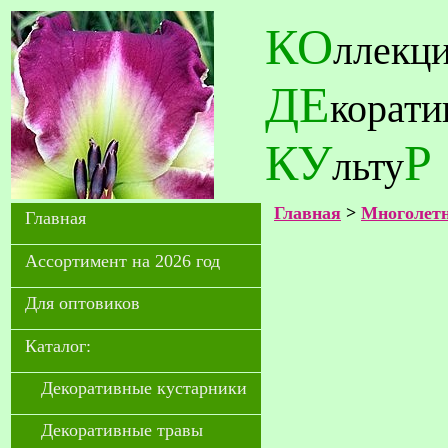
КО
ллекц
ДЕ
корат
КУ
Р
льту
Главная
>
Многолетн
Главная
Ассортимент на 2026 год
Для оптовиков
Каталог:
Декоративные кустарники
Декоративные травы