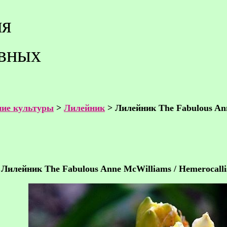
ия
ивных
ие культуры
>
Лилейник
> Лилейник The Fabulous An
Лилейник The Fabulous Anne McWilliams / Hemerocalli