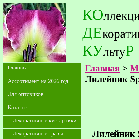
КО
ллекц
ДЕ
корат
КУ
Р
льту
Главная
>
М
Главная
Лилейник Sp
Ассортимент на 2026 год
Для оптовиков
Каталог:
Декоративные кустарники
Лилейник S
Декоративные травы