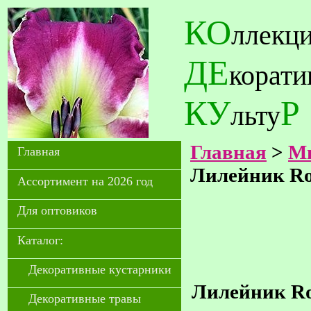
КО
ллекц
ДЕ
корат
КУ
Р
льту
Главная
>
Мн
Главная
Лилейник Ro
Ассортимент на 2026 год
Для оптовиков
Каталог:
Декоративные кустарники
Лилейник Rol
Декоративные травы