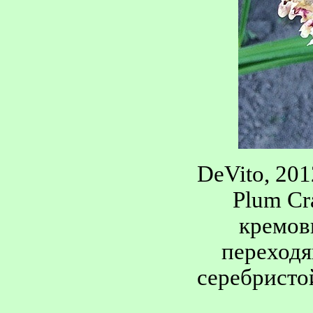
DeVito, 2012
Plum Cra
кремов
переход
серебристо