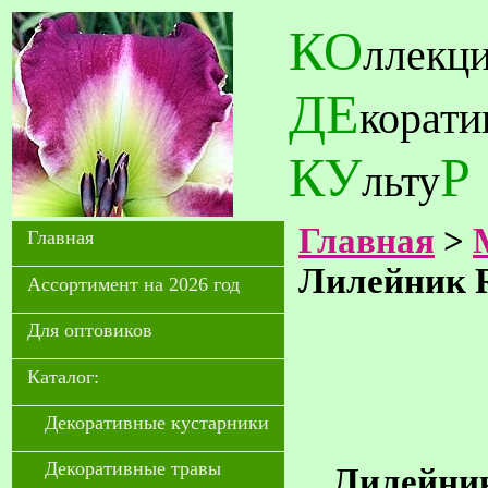
КО
ллекц
ДЕ
корат
КУ
Р
льту
Главная
>
Главная
Лилейник 
Ассортимент на 2026 год
Для оптовиков
Каталог:
Декоративные кустарники
Декоративные травы
Лилейник