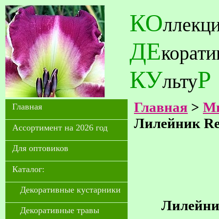
КО
ллекц
ДЕ
корат
КУ
Р
льту
Главная
>
Мн
Главная
Лилейник Re
Ассортимент на 2026 год
Для оптовиков
Каталог:
Декоративные кустарники
Лилейник
Декоративные травы