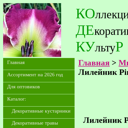
КО
ллекц
ДЕ
корат
КУ
Р
льту
Главная
>
Мн
Главная
Лилейник Pi
Ассортимент на 2026 год
Для оптовиков
Каталог:
Декоративные кустарники
Лилейник Pi
Декоративные травы