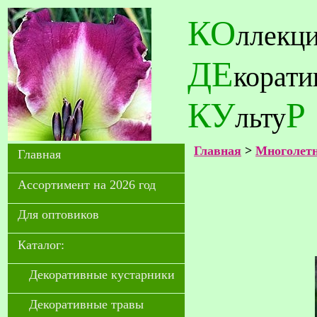
КО
ллекц
ДЕ
корат
КУ
Р
льту
Главная
>
Многолетн
Главная
Ассортимент на 2026 год
Для оптовиков
Каталог:
Декоративные кустарники
Декоративные травы