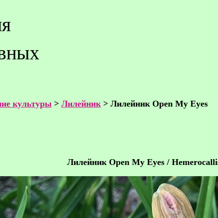
ия
ивных
ие культуры
>
Лилейник
> Лилейник Open My Eyes
Лилейник Open My Eyes / Hemerocall