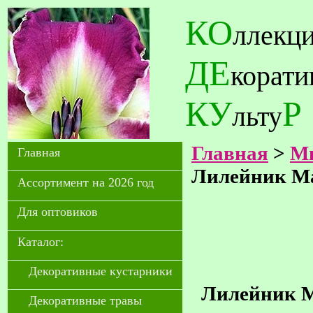
КО
ллекц
ДЕ
корат
КУ
Р
льту
Главная
>
Мн
Главная
Лилейник Ma
Ассортимент на 2026 год
Для оптовиков
Каталог:
Декоративные кустарники
Лилейник Ma
Декоративные травы