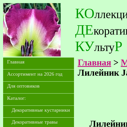
КО
ллекц
ДЕ
корат
КУ
Р
льту
Главная
>
М
Главная
Лилейник J
Ассортимент на 2026 год
Для оптовиков
Каталог:
Декоративные кустарники
Лилейник
Декоративные травы