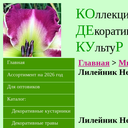
КО
ллекц
ДЕ
корат
КУ
Р
льту
Главная
>
Мн
Главная
Лилейник Hea
Ассортимент на 2026 год
Для оптовиков
Каталог:
Декоративные кустарники
Лилейник Hea
Декоративные травы