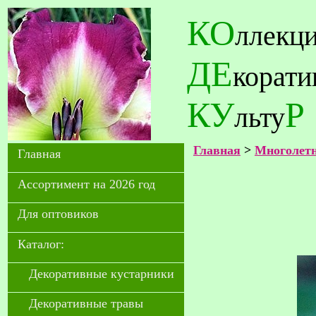
КО
ллекц
ДЕ
корат
КУ
Р
льту
Главная
>
Многолетн
Главная
Ассортимент на 2026 год
Для оптовиков
Каталог:
Декоративные кустарники
Декоративные травы