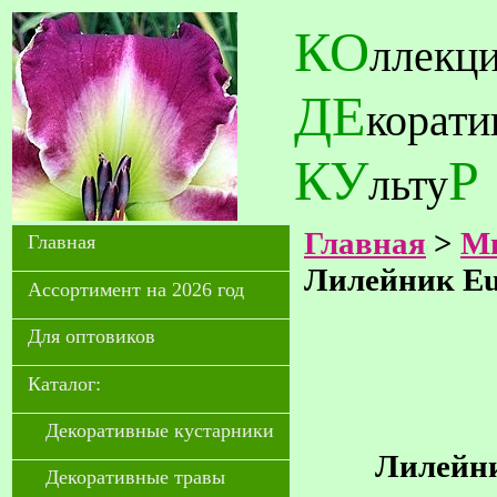
КО
ллекц
ДЕ
корат
КУ
Р
льту
Главная
>
Мн
Главная
Лилейник Eu
Ассортимент на 2026 год
Для оптовиков
Каталог:
Декоративные кустарники
Лилейни
Декоративные травы