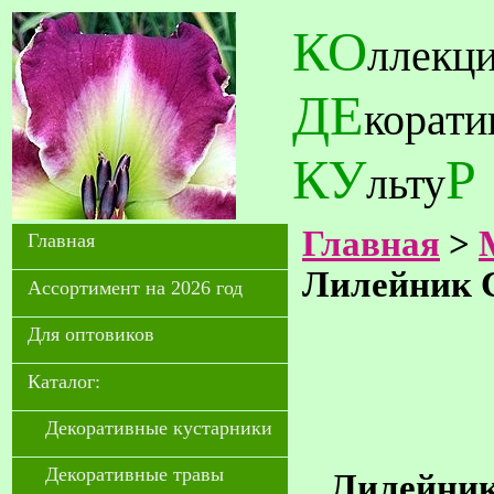
КО
ллекц
ДЕ
корат
КУ
Р
льту
Главная
>
Главная
Лилейник C
Ассортимент на 2026 год
Для оптовиков
Каталог:
Декоративные кустарники
Декоративные травы
Лилейник 