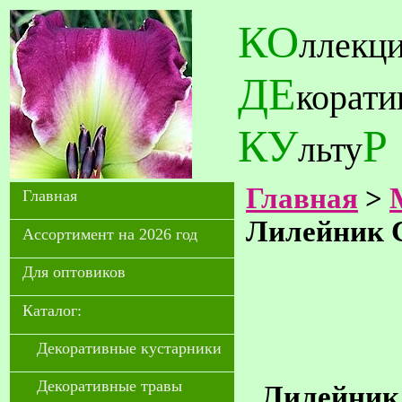
КО
ллекц
ДЕ
корат
КУ
Р
льту
Главная
>
Главная
Лилейник Ca
Ассортимент на 2026 год
Для оптовиков
Каталог:
Декоративные кустарники
Декоративные травы
Лилейник C