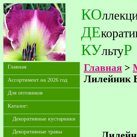
КО
ллекц
ДЕ
корат
КУ
Р
льту
Главная
>
Главная
Лилейник B
Ассортимент на 2026 год
Для оптовиков
Каталог:
Декоративные кустарники
Декоративные травы
Лилейни