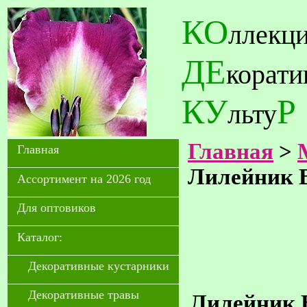
КО
ллекц
ДЕ
корат
КУ
Р
льту
Главная
>
Главная
Лилейник B
Ассортимент на 2026 год
Для оптовиков
Каталог:
Декоративные кустарники
Декоративные травы
Лилейник Bl