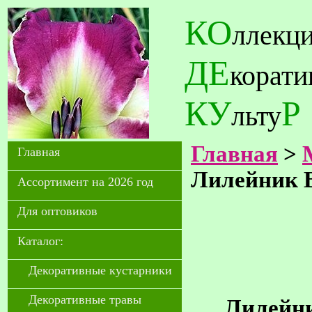
КО
ллекц
ДЕ
корат
КУ
Р
льту
Главная
>
Главная
Лилейник B
Ассортимент на 2026 год
Для оптовиков
Каталог:
Декоративные кустарники
Декоративные травы
Лилейни