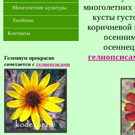
многолетних 
Многолетние культуры
кусты густ
Хвойные
коричневой
Контакты
осенним
осенне
гелиопсиса
Гелениум прекрасно
сочетается с
гелиопсисами