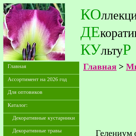
КО
ллекц
ДЕ
корат
КУ
Р
льту
Главная
>
Мн
Главная
Ассортимент на 2026 год
Для оптовиков
Каталог:
Декоративные кустарники
Декоративные травы
Гелениум 