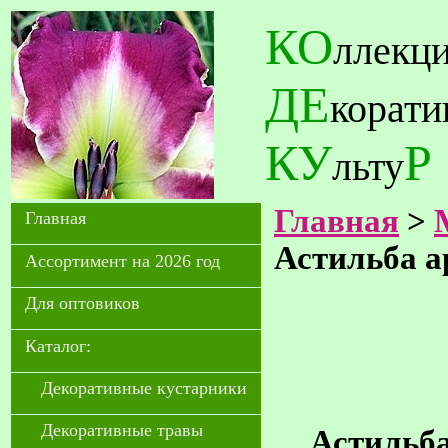
КО
ллекц
ДЕ
корат
КУ
Р
льту
Главная
>
Главная
Астильба а
Ассортимент на 2026 год
Для оптовиков
Каталог:
Декоративные кустарники
Декоративные травы
Астильба 