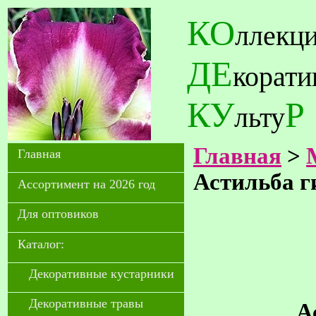
КО
ллекц
ДЕ
корат
КУ
Р
льту
Главная
>
Главная
Астильба 
Ассортимент на 2026 год
Для оптовиков
Каталог:
Декоративные кустарники
Декоративные травы
А