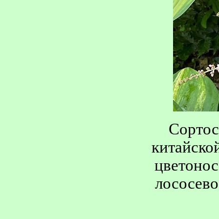
Сортос
китайско
цветонос
лососево