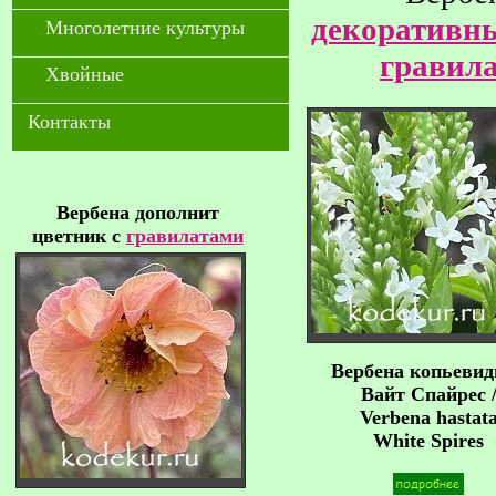
декоративн
Многолетние культуры
гравил
Хвойные
Контакты
Вербена дополнит
цветник с
гравилатами
Вербена копьевид
Вайт Спайрес 
Verbena hastat
White Spires