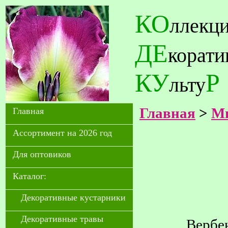
КО
ллекц
ДЕ
корат
КУ
Р
льту
Главная
>
Мн
Главная
Ассортимент на 2026 год
Для оптовиков
Каталог:
Декоративные кустарники
Декоративные травы
Вербе