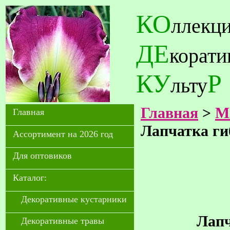
КО
ллекц
ДЕ
корат
КУ
Р
льту
Главная
>
М
Главная
Лапчатка ги
Ассортимент на 2026 год
Для оптовиков
Каталог:
Декоративные кустарники
Лапч
Декоративные травы