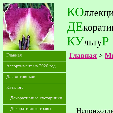
КО
ллекц
ДЕ
корат
КУ
Р
льту
Главная
>
Мн
Главная
Ассортимент на 2026 год
Для оптовиков
Каталог:
Декоративные кустарники
Декоративные травы
Неприхотли