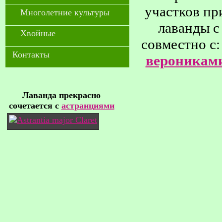
участков пр
Многолетние культуры
лаванды с
Хвойные
совместно с
Контакты
вероникам
Лаванда прекрасно
сочетается с
астранциями