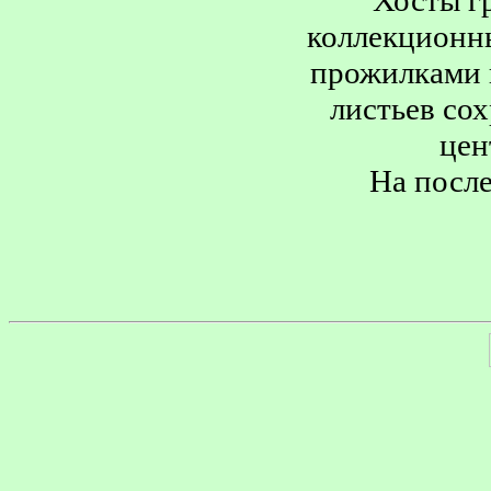
Хосты г
коллекционны
прожилками 
листьев сох
цен
На после