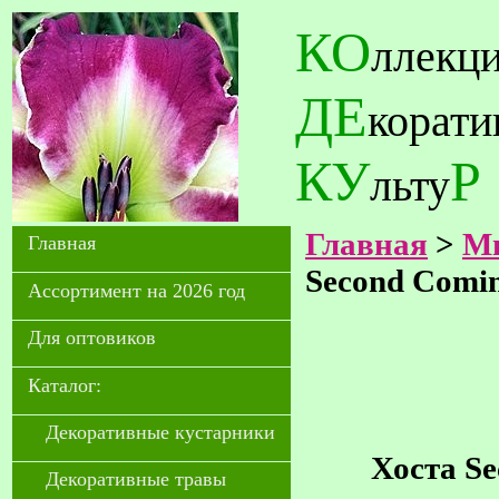
КО
ллекц
ДЕ
корат
КУ
Р
льту
Главная
>
Мн
Главная
Second Comi
Ассортимент на 2026 год
Для оптовиков
Каталог:
Декоративные кустарники
Хоста Se
Декоративные травы