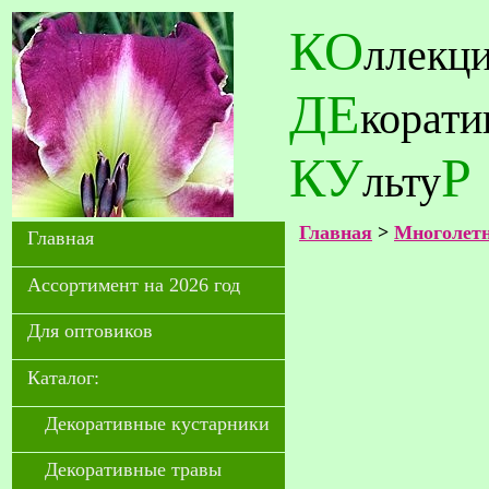
КО
ллекц
ДЕ
корат
КУ
Р
льту
Главная
>
Многолетн
Главная
Ассортимент на 2026 год
Для оптовиков
Каталог:
Декоративные кустарники
Декоративные травы