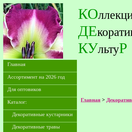
КО
ллекц
ДЕ
корат
КУ
Р
льту
Главная
Ассортимент на 2026 год
Для оптовиков
Главная
>
Декорати
Каталог:
Декоративные кустарники
Декоративные травы