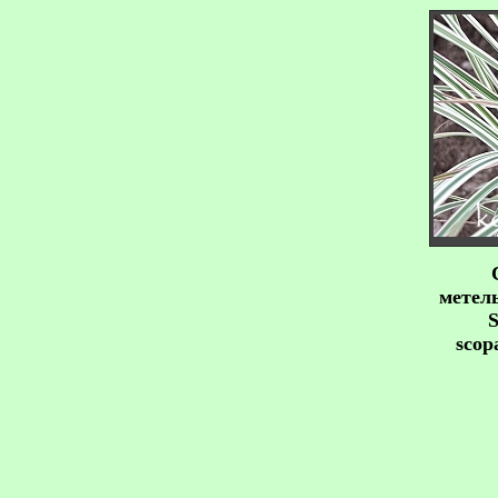
метел
S
scop