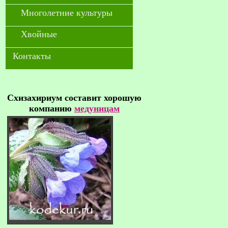
Многолетние культуры
Хвойные
Контакты
Схизахириум составит хорошую
компанию
медуницам