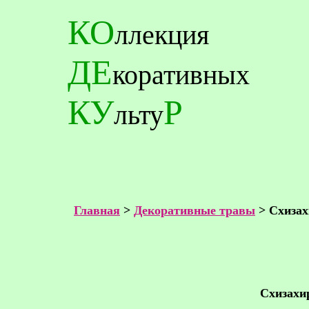
КО
ллекция
ДЕ
коративных
КУ
Р
льту
Главная
>
Декоративные травы
> Схиза
Схизахир