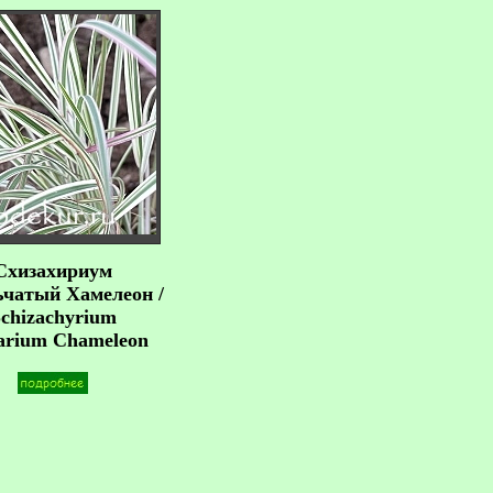
Схизахириум
ьчатый Хамелеон /
chizachyrium
arium Chameleon